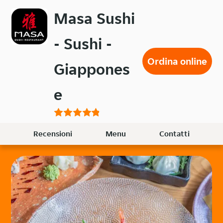
Passa
Masa Sushi
al
contenuto
- Sushi -
principale
Ordina online
Giappones
e
Recensioni
Menu
Contatti